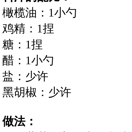
橄榄油：1小勺
鸡精：1捏
糖：1捏
醋：1小勺
盐：少许
黑胡椒：少许
做法：